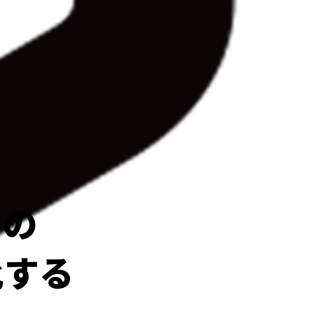
ーの
化する